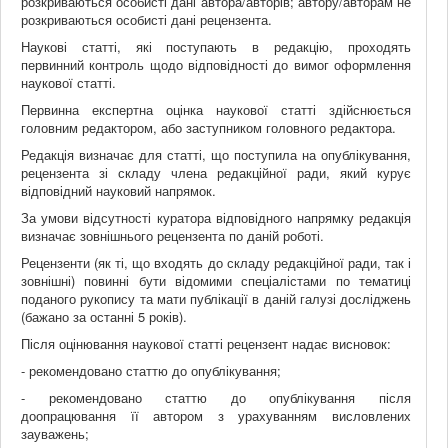
розкриваються особисті дані автора/авторів; автору/авторам не
розкриваються особисті дані рецензента.
Наукові статті, які поступають в редакцію, проходять
первинний контроль щодо відповідності до вимог оформлення
наукової статті.
Первинна експертна оцінка наукової статті здійснюється
головним редактором, або заступником головного редактора.
Редакція визначає для статті, що поступила на опублікування,
рецензента зі складу члена редакційної ради, який курує
відповідний науковий напрямок.
За умови відсутності куратора відповідного напрямку редакція
визначає зовнішнього рецензента по даній роботі.
Рецензенти (як ті, що входять до складу редакційної ради, так і
зовнішні) повинні бути відомими спеціалістами по тематиці
поданого рукопису та мати публікації в даній галузі досліджень
(бажано за останні 5 років).
Після оцінювання наукової статті рецензент надає висновок:
- рекомендовано статтю до опублікування;
- рекомендовано статтю до опублікування після
доопрацювання її автором з урахуванням висловлених
зауважень;