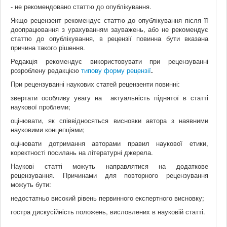
- не рекомендовано статтю до опублікування.
Якщо рецензент рекомендує статтю до опублікування після її
доопрацювання з урахуванням зауважень, або не рекомендує
статтю до опублікування, в рецензії повинна бути вказана
причина такого рішення.
Редакція рекомендує використовувати при рецензуванні
розроблену редакцією
типову форму рецензії
.
При рецензуванні наукових статей рецензенти повинні:
звертати особливу увагу на актуальність піднятої в статті
наукової проблеми;
оцінювати, як співвідносяться висновки автора з наявними
науковими концепціями;
оцінювати дотримання авторами правил наукової етики,
коректності посилань на літературні джерела.
Наукові статті можуть направлятися на додаткове
рецензування. Причинами для повторного рецензування
можуть бути:
недостатньо високий рівень первинного експертного висновку;
гостра дискусійність положень, висловлених в науковій статті.