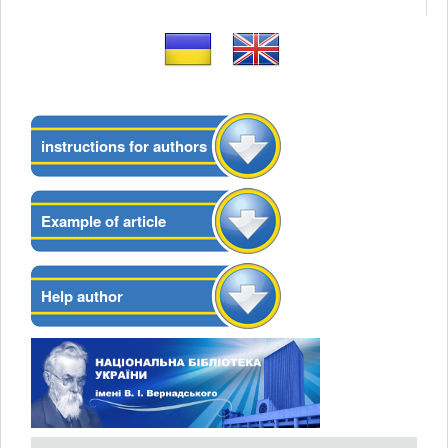
instructions for authors
Example of article
Help author