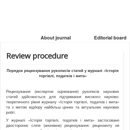
About journal
Editorial board
Review procedure
Порядок рецензування рукописів статей
у
журналі «
Історія
торгівлі, податків і мита
»
Рецензування (експертне оцінювання) рукописів наукових
статей здійснюється для підтримання високого науково-
теоретичного рівня журналу «Історія торгівлі, податків і мита»
та з метою відбору найбільш цінних та актуальних наукових
робіт.
У журналі «Історія торгівлі, податків і мита» застосовано
двостороннє сліпе (анонімне) рецензування: рецензенту не